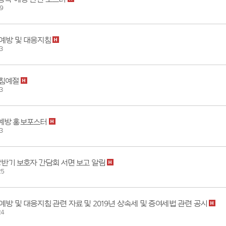
9
예방 및 대응지침
3
기침예절
3
예방 홍보포스터
3
 상반기 보호자 간담회 서면 보고 알림
25
예방 및 대응지침 관련 자료 및 2019년 상속세 및 증여세법 관련 공시
24