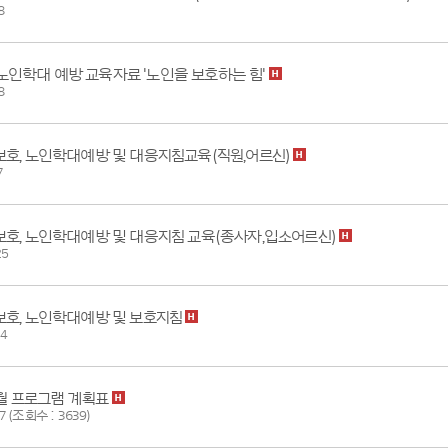
8
] 노인학대 예방 교육자료 '노인을 보호하는 힘'
8
호, 노인학대예방 및 대응지침교육(직원,어르신)
7
호, 노인학대예방 및 대응지침 교육(종사자,입소어르신)
25
호, 노인학대예방 및 보호지침
24
5월 프로그램 계획표
7 (조회수 : 3639)