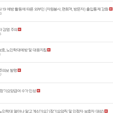
 19 예방 활동에 따른 외부인 (자원봉사, 면회객, 방문자) 출입통제 강화
0
 감염 주의
5
호, 노인학대예방 및 대응지침
1
주의보 발령
7
도 장기요양급여 수가 인상
년] 노인학대 얼마나 알고 계신가요? (장기요양직 및 인정자·보호자 대상)