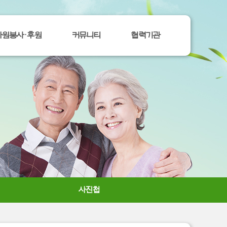
자원봉사ㆍ후원
커뮤니티
협력기관
사진첩