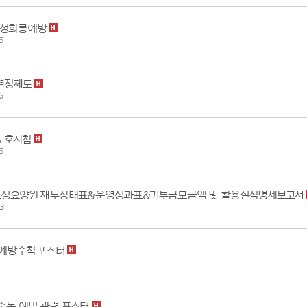
.성희롱예방
6
결정제도
6
보호지침
6
 효성요양원 재무상태표&운영성과표&기부금모금액 및 활용실적명세보고서
3
 예방수칙 포스터
중독 예방 관련 포스터