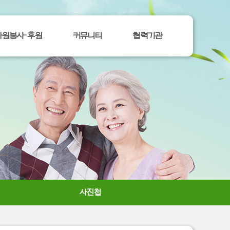
자원봉사ㆍ후원
커뮤니티
협력기관
사진첩