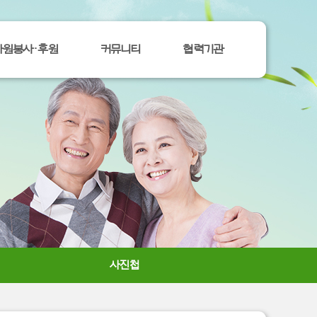
자원봉사ㆍ후원
커뮤니티
협력기관
사진첩