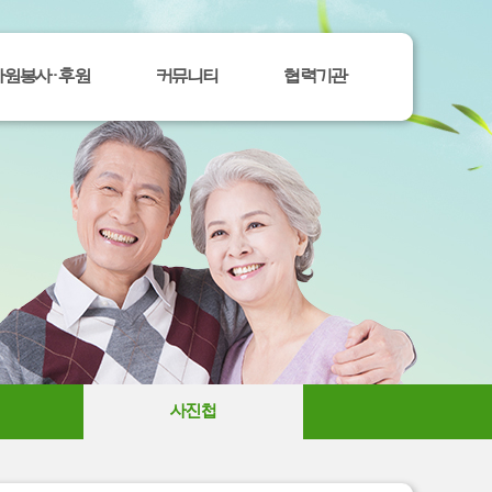
자원봉사ㆍ후원
커뮤니티
협력기관
사진첩