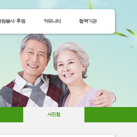
자원봉사ㆍ후원
커뮤니티
협력기관
사진첩