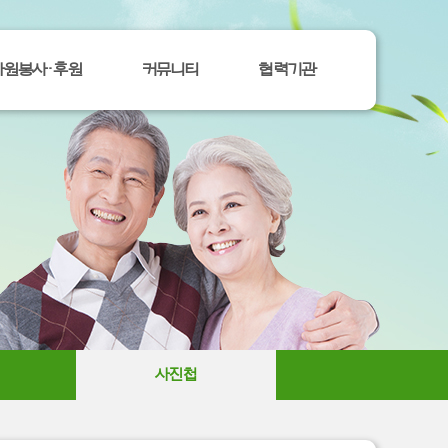
자원봉사ㆍ후원
커뮤니티
협력기관
사진첩