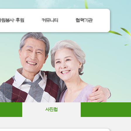
자원봉사ㆍ후원
커뮤니티
협력기관
사진첩