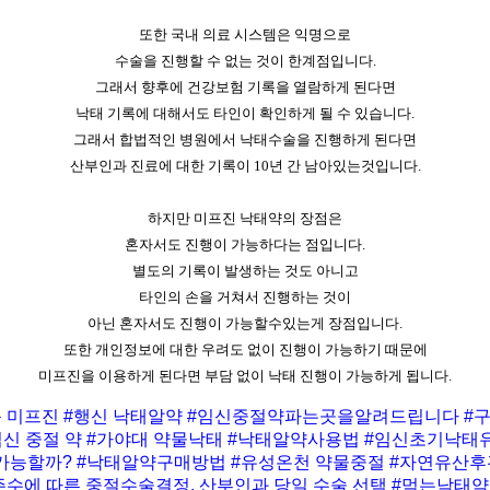
또한 국내 의료 시스템은 익명으로
수술을 진행할 수 없는 것이 한계점입니다.
그래서 향후에 건강보험 기록을 열람하게 된다면
낙태 기록에 대해서도 타인이 확인하게 될 수 있습니다.
그래서 합법적인 병원에서 낙태수술을 진행하게 된다면
산부인과 진료에 대한 기록이 10년 간 남아있는것입니다.
하지만 미프진 낙태약의 장점은
혼자서도 진행이 가능하다는 점입니다.
별도의 기록이 발생하는 것도 아니고
타인의 손을 거쳐서 진행하는 것이
아닌 혼자서도 진행이 가능할수있는게 장점입니다.
또한 개인정보에 대한 우려도 없이 진행이 가능하기 때문에
미프진을 이용하게 된다면 부담 없이 낙태 진행이 가능하게 됩니다.
동 미프진
#행신 낙태알약
#임신중절약파는곳을알려드립니다
#
임신 중절 약
#가야대 약물낙태
#낙태알약사용법
#임신초기낙태
 가능할까?
#낙태알약구매방법
#유성온천 약물중절
#자연유산
주수에 따른 중절수술결정, 산부인과 당일 수술 선택
#먹는낙태