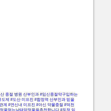
구산 중절 병원 산부인과
#임신중절약구입하는
유도제
#도산 미프진
#합정역 산부인과 믿을
후관계
#연신내 미프진
#아신 약물중절
#덕천
약정품먹는낙태약정품을추천합니다
#두정 임