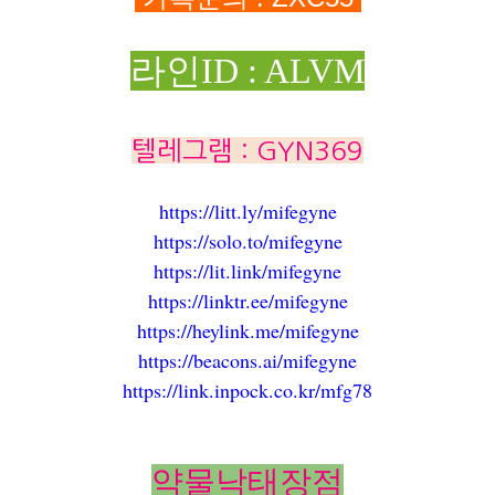
라인ID : ALVM
텔레그램 : GYN369
https://litt.ly/mifegyne
https://solo.to/mifegyne
https://lit.link/mifegyne
https://linktr.ee/mifegyne
https://heylink.me/mifegyne
https://beacons.ai/mifegyne
https://link.inpock.co.kr/mfg78
약물낙태장점