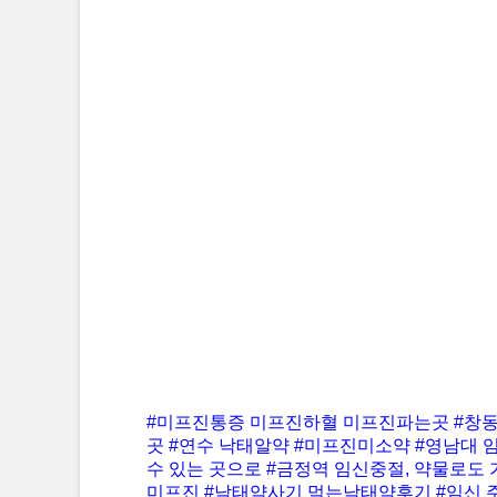
#미프진통증 미프진하혈 미프진파는곳
#창
곳
#연수 낙태알약
#미프진미소약
#영남대 
수 있는 곳으로
#금정역 임신중절, 약물로도
미프진
#낙태약사기 먹는낙태약후기
#임신 