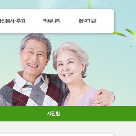
자원봉사ㆍ후원
커뮤니티
협력기관
사진첩