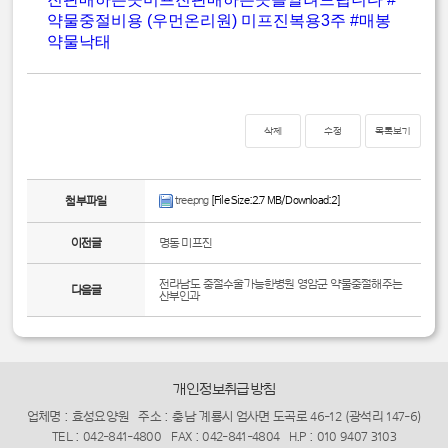
약물중절비용 (우먼온리원) 미프진복용3주
#매봉
약물낙태
삭제
수정
목록보기
tree.png
[File Size:2.7 MB/Download:2]
첨부파일
이전글
명동 미프진
전라남도 중절수술가능한병원 영암군 약물중절해주는
다음글
산부인과
개인정보취급방침
업체명 : 효성요양원
주소 : 충남 계룡시 엄사면 도곡로 46-12 (광석리 147-6)
TEL : 042-841-4800
FAX : 042-841-4804
H.P : 010 9407 3103