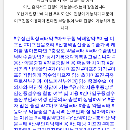
아닌 혼자서도 진행이 가능할수있는게 장점입니다.
또한 개인정보에 대한 우려도 없이 진행이 가능하기 때문에
미프진을 이용하게 된다면 부담 없이 낙태 진행이 가능하게 됩
니다.
#수정란착상낙태약
#마포구청 낙태알약
#미금 미
프진
#미프진몸조리
#신창역임신중절수술가격 케
어를 받아본다면
#충정로 약물낙태
#낙태수술방법
낙태수술방법가능시기통증과회복알고싶습니다
#
용산 약물중절
#약물중절 비용 확실한 차이점
#달
성공원 낙태알약
#가야대 미프진
#미프진가격
#미
프진저렴하게 직수입미프진 임신초기미프진
#[충
무로산부인과, 여노피산부인과] 임신중절수술, 여
의사와 편안한 상담이 가능
#유산약사용후증상
#
임신중절수술 합법 여부 및 비용
#건대입구중절수
술산부인과 여성 전문의와 충분히 상담하세요
#군
자 임신 중절 약
#마포 약물낙태
#중랑 약물낙태
#
동대구 약물중절
#종각역 산부인과 잘 알아봐야하
는 이유는
#낙태알약판매
#유산약이란
#봉화산 약
물낙태
#산부인과낙태비용
#신대방 미프진
#미프
진판매하는곳미프진판매하는곳을알려드립니다
#