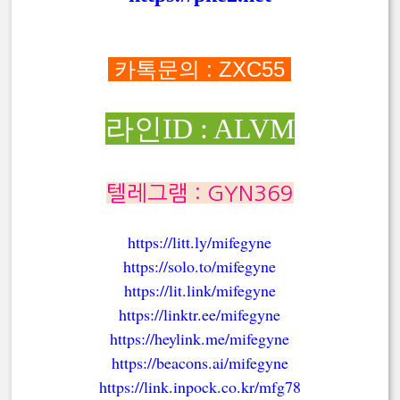
카톡문의 : ZXC55
라인ID : ALVM
텔레그램 : GYN369
https://litt.ly/mifegyne
https://solo.to/mifegyne
https://lit.link/mifegyne
https://linktr.ee/mifegyne
https://heylink.me/mifegyne
https://beacons.ai/mifegyne
https://link.inpock.co.kr/mfg78