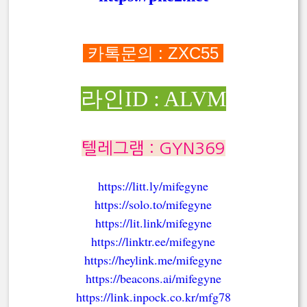
카톡문의 : ZXC55
라인ID : ALVM
텔레그램 : GYN369
https://litt.ly/mifegyne
https://solo.to/mifegyne
https://lit.link/mifegyne
https://linktr.ee/mifegyne
https://heylink.me/mifegyne
https://beacons.ai/mifegyne
https://link.inpock.co.kr/mfg78