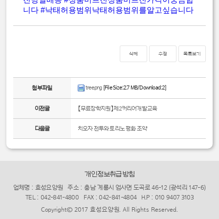
니다
#낙태허용범위낙태허용범위를알고싶습니다
삭제
수정
목록보기
tree.png
[File Size:2.7 MB/Download:2]
첨부파일
이전글
【무료장학지원】제2커리어개발교육
다음글
치오자 전투와 토리노 평화 조약
개인정보취급방침
업체명 : 효성요양원
주소 : 충남 계룡시 엄사면 도곡로 46-12 (광석리 147-6)
TEL : 042-841-4800
FAX : 042-841-4804
H.P : 010 9407 3103
Copyright© 2017 효성요양원. All Rights Reserved.