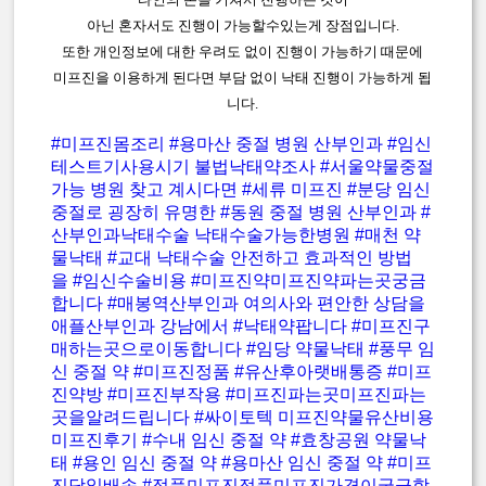
아닌 혼자서도 진행이 가능할수있는게 장점입니다.
또한 개인정보에 대한 우려도 없이 진행이 가능하기 때문에
미프진을 이용하게 된다면 부담 없이 낙태 진행이 가능하게 됩
니다.
#미프진몸조리
#용마산 중절 병원 산부인과
#임신
테스트기사용시기 불법낙태약조사
#서울약물중절
가능 병원 찾고 계시다면
#세류 미프진
#분당 임신
중절로 굉장히 유명한
#동원 중절 병원 산부인과
#
산부인과낙태수술 낙태수술가능한병원
#매천 약
물낙태
#교대 낙태수술 안전하고 효과적인 방법
을
#임신수술비용
#미프진약미프진약파는곳궁금
합니다
#매봉역산부인과 여의사와 편안한 상담을
애플산부인과 강남에서
#낙태약팝니다
#미프진구
매하는곳으로이동합니다
#임당 약물낙태
#풍무 임
신 중절 약
#미프진정품
#유산후아랫배통증
#미프
진약방
#미프진부작용
#미프진파는곳미프진파는
곳을알려드립니다
#싸이토텍 미프진약물유산비용
미프진후기
#수내 임신 중절 약
#효창공원 약물낙
태
#용인 임신 중절 약
#용마산 임신 중절 약
#미프
진당일배송
#정품미프진정품미프진가격이궁금합