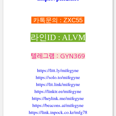
카톡문의 : ZXC55
라인ID : ALVM
텔레그램 : GYN369
https://litt.ly/mifegyne
https://solo.to/mifegyne
https://lit.link/mifegyne
https://linktr.ee/mifegyne
https://heylink.me/mifegyne
https://beacons.ai/mifegyne
https://link.inpock.co.kr/mfg78