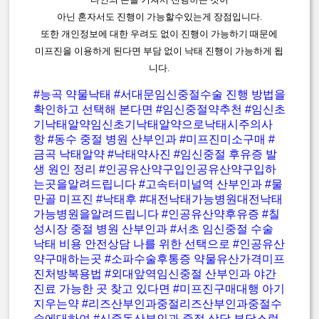
아닌 혼자서도 진행이 가능할수있는게 장점입니다.
또한 개인정보에 대한 우려도 없이 진행이 가능하기 때문에
미프진을 이용하게 된다면 부담 없이 낙태 진행이 가능하게 됩
니다.
#능곡 약물낙태
#서대문임신중절수술 진행 방법을
확인하고 선택해 본다면
#임신중절약추천
#임신초
기낙태알약임신초기낙태알약으로낙태시주의사
항
#동수 중절 병원 산부인과
#미프진미소구매
#
금곡 낙태알약
#낙태약사진
#임신중절 후유증 발
생 원인 정리
#인공유산약구입인공유산약구입하
는곳을알려드립니다
#고속터미널역 산부인과
#물
만골 미프진
#낙태후
#대전낙태가능병원대전낙태
가능병원을알려드립니다
#인공유산약후유증
#칠
성시장 중절 병원 산부인과
#서초 임신중절 수술
낙태 비용 안전상담 나를 위한 선택으로
#인공유산
약구매하는곳
#소파수술후통증 약물유산가격미프
진처방복용법
#외대앞역임신중절 산부인과 야간
진료 가능한 곳 찾고 있다면
#미프진구매대행 아기
지우는약
#리즈산부인과중절리즈산부인과중절수
술에대하여
#신중동산부인과 중절 상담 부담스럽