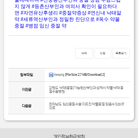
지 않게
#등촌산부인과 여의사 확인이 필요하다
면
#자연유산후생리
#중절약증상
#연신내 낙태알
약
#세류역산부인과 정밀한 진단으로
#옥수 약물
중절
#병점 임신 중절 약
삭제
수정
목록보기
tree.png
[File Size:2.7 MB/Download:2]
첨부파일
강원도 낙태(중절)가능한산부인과 삼척시 약물낙태 중
이전글
절수술병원
전라남도 임신중절수술 미프진 약물중절 믿을수있는곳
다음글
으로
개인정보취급방침