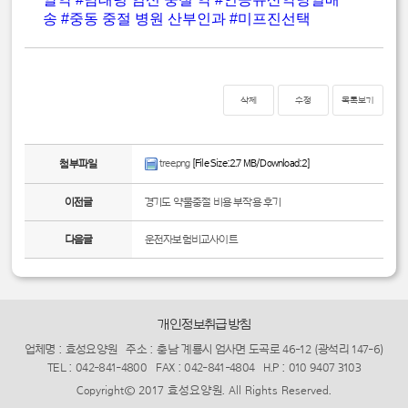
송
#중동 중절 병원 산부인과
#미프진선택
삭제
수정
목록보기
tree.png
[File Size:2.7 MB/Download:2]
첨부파일
이전글
경기도 약물중절 비용 부작용 후기
다음글
운전자보험비교사이트
개인정보취급방침
업체명 : 효성요양원
주소 : 충남 계룡시 엄사면 도곡로 46-12 (광석리 147-6)
TEL : 042-841-4800
FAX : 042-841-4804
H.P : 010 9407 3103
Copyright© 2017 효성요양원. All Rights Reserved.