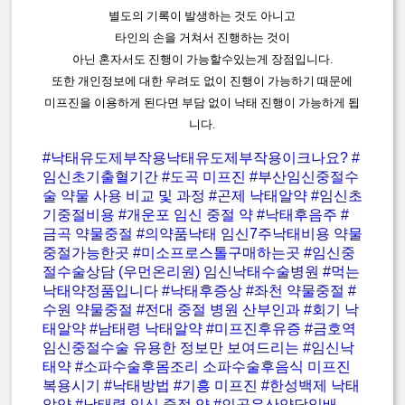
별도의 기록이 발생하는 것도 아니고
타인의 손을 거쳐서 진행하는 것이
아닌 혼자서도 진행이 가능할수있는게 장점입니다.
또한 개인정보에 대한 우려도 없이 진행이 가능하기 때문에
미프진을 이용하게 된다면 부담 없이 낙태 진행이 가능하게 됩
니다.
#낙태유도제부작용낙태유도제부작용이크나요?
#
임신초기출혈기간
#도곡 미프진
#부산임신중절수
술 약물 사용 비교 및 과정
#곤제 낙태알약
#임신초
기중절비용
#개운포 임신 중절 약
#낙태후음주
#
금곡 약물중절
#의약품낙태 임신7주낙태비용 약물
중절가능한곳
#미소프로스톨구매하는곳
#임신중
절수술상담 (우먼온리원) 임신낙태수술병원
#먹는
낙태약정품입니다
#낙태후증상
#좌천 약물중절
#
수원 약물중절
#전대 중절 병원 산부인과
#회기 낙
태알약
#남태령 낙태알약
#미프진후유증
#금호역
임신중절수술 유용한 정보만 보여드리는
#임신낙
태약
#소파수술후몸조리 소파수술후음식 미프진
복용시기
#낙태방법
#기흥 미프진
#한성백제 낙태
알약
#남태령 임신 중절 약
#인공유산약당일배