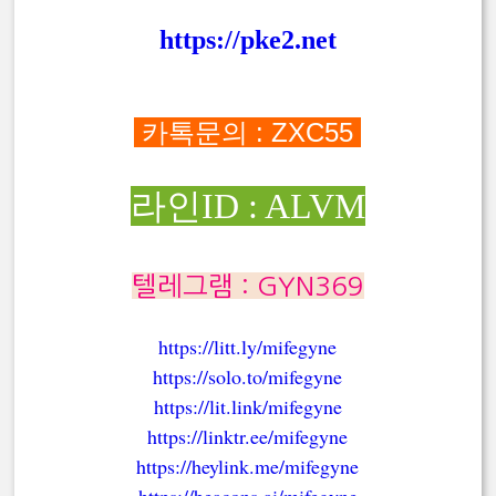
https://pke2.net
카톡문의 : ZXC55
라인ID : ALVM
텔레그램 : GYN369
https://litt.ly/mifegyne
https://solo.to/mifegyne
https://lit.link/mifegyne
https://linktr.ee/mifegyne
https://heylink.me/mifegyne