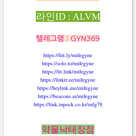
라인ID : ALVM
텔레그램 : GYN369
https://litt.ly/mifegyne
https://solo.to/mifegyne
https://lit.link/mifegyne
https://linktr.ee/mifegyne
https://heylink.me/mifegyne
https://beacons.ai/mifegyne
https://link.inpock.co.kr/mfg78
약물낙태장점