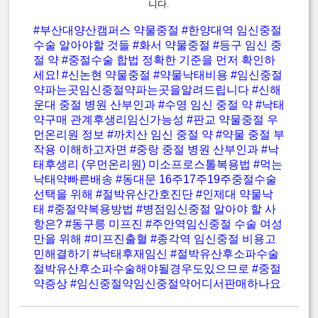
니다.
#부산대양산캠퍼스 약물중절
#한양대역 임신중절
수술 알아야할 것들
#화서 약물중절
#등구 임신 중
절 약
#중절수술 합법 정확한 기준을 먼저 확인하
세요!
#신논현 약물중절
#약물낙태비용
#임신중절
약파는곳임신중절약파는곳을알려드립니다
#신해
운대 중절 병원 산부인과
#수영 임신 중절 약
#낙태
약구매 관계후생리임신가능성
#판교 약물중절 우
먼온리원 정보
#까치산 임신 중절 약
#약물 중절 부
작용 이해하고자면
#중랑 중절 병원 산부인과
#낙
태후생리 (우먼온리원) 미소프로스톨복용법
#먹는
낙태약빠른배송
#동대문 16주17주19주중절수술
선택을 위해
#절박유산간호진단
#인제대 약물낙
태
#중절약복용방법
#병점임신중절 알아야 할 사
항은?
#동구릉 미프진
#주안역임신중절 수술 여성
만을 위해
#미프진출혈
#종각역 임신중절 비용고
민해결하기
#낙태후재임신
#절박유산후소파수술
절박유산후소파수술해야될경우도있으므로
#중절
약증상
#임신중절약임신중절약어디서판매하나요