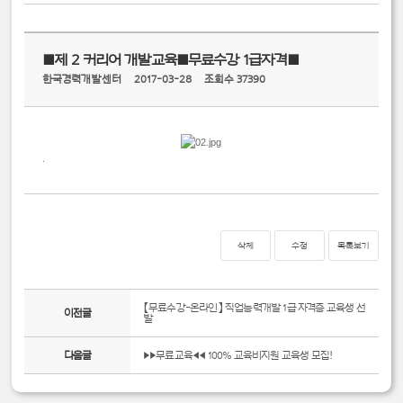
■제 2 커리어 개발교육■무료수강 1급자격■
한국경력개발센터
2017-03-28
조회수 37390
.
삭제
수정
목록보기
【무료수강-온라인】 직업능력개발 1급 자격증 교육생 선
이전글
발
다음글
▶▶무료교육◀◀ 100% 교육비지원 교육생 모집!