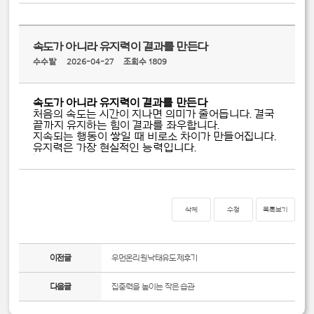
속도가 아니라 유지력이 결과를 만든다
수수밭
2026-04-27
조회수 1809
속도가 아니라 유지력이 결과를 만든다
처음의 속도는 시간이 지나면 의미가 줄어듭니다. 결국
끝까지 유지하는 힘이 결과를 좌우합니다.
지속되는 행동이 쌓일 때 비로소 차이가 만들어집니다.
유지력은 가장 현실적인 능력입니다.
구
글
상
위
노
출
-
구
삭제
수정
목록보기
글
상
위
노
출
이전글
우먼온리원낙태유도제후기
구
글
seo
-
구
다음글
집중력을 높이는 작은 습관
글
seo
구