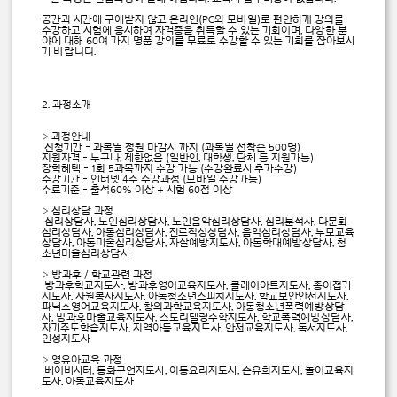
공간과 시간에 구애받지 않고 온라인(PC와 모바일)로 편안하게 강의를
수강하고 시험에 응시하여 자격증을 취득할 수 있는 기회이며, 다양한 분
야에 대해 60여 가지 명품 강의를 무료로 수강할 수 있는 기회를 잡아보시
기 바랍니다.
2. 과정소개
▷ 과정안내
신청기간 - 과목별 정원 마감시 까지 (과목별 선착순 500명)
지원자격 - 누구나, 제한없음 (일반인, 대학생, 단체 등 지원가능)
장학혜택 - 1회 5과목까지 수강 가능 (수강완료시 추가수강)
수강기간 - 인터넷 4주 수강과정 (모바일 수강가능)
수료기준 - 출석60％ 이상 + 시험 60점 이상
▷ 심리상담 과정
심리상담사, 노인심리상담사, 노인음악심리상담사, 심리분석사, 다문화
심리상담사, 아동심리상담사, 진로적성상담사, 음악심리상담사, 부모교육
상담사, 아동미술심리상담사, 자살예방지도사, 아동학대예방상담사, 청
소년미술심리상담사
▷ 방과후 / 학교관련 과정
방과후학교지도사, 방과후영어교육지도사, 클레이아트지도사, 종이접기
지도사, 자원봉사지도사, 아동청소년스피치지도사, 학교보안안전지도사,
파닉스영어교육지도사, 창의과학교육지도사, 아동청소년폭력예방상담
사, 방과후마술교육지도사, 스토리텔링수학지도사, 학교폭력예방상담사,
자기주도학습지도사, 지역아동교육지도사, 안전교육지도사, 독서지도사,
인성지도사
▷ 영유아교육 과정
베이비시터, 동화구연지도사, 아동요리지도사, 손유희지도사, 놀이교육지
도사, 아동교육지도사