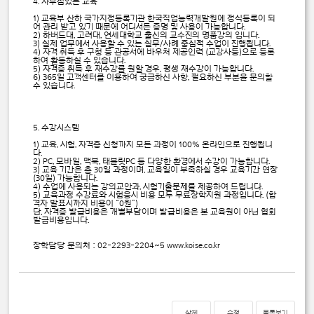
4. 자부심있는 교육
1) 교육부 산하 국가지정등록기관 한국직업능력개발원에 정식등록이 되
어 관리 받고 있기 때문에 어디서든 증명 및 사용이 가능합니다.
2) 하버드대, 고려대, 연세대학교 출신의 교수진의 명품강의 입니다.
3) 실제 업무에서 사용할 수 있는 실무/사례 중심적 수업이 진행됩니다.
4) 자격 취득 후 구청 등 관공서에 바우처 제공인력 (교강사등)으로 등록
하여 활동하실 수 있습니다.
5) 자격증 취득 후 재수강를 원할 경우, 평생 재수강이 가능합니다.
6) 365일 고객센터를 이용하여 궁금하신 사항, 필요하신 부분을 문의할
수 있습니다.
5. 수강시스템
1) 교육, 시험, 자격증 신청까지 모든 과정이 100％ 온라인으로 진행됩니
다.
2) PC, 모바일, 맥북, 태블릿PC 등 다양한 환경에서 수강이 가능합니다.
3) 교육 기간은 총 30일 과정이며, 교육일이 부족하실 경우 교육기간 연장
(30일) 가능합니다.
4) 수업에 사용되는 강의교안과, 시험기출문제를 제공하여 드립니다.
5) 교육과정 수강료와 시험응시 비용 모두 무료장학지원 과정입니다. (합
격자 발표시까지 비용이 “0원”)
단, 자격증 발급비용은 개별부담이며 발급비용은 본 교육원이 아닌 협회
발급비용입니다.
장학담당 문의처 : 02-2293-2204~5 www.koise.co.kr
삭제
수정
목록보기