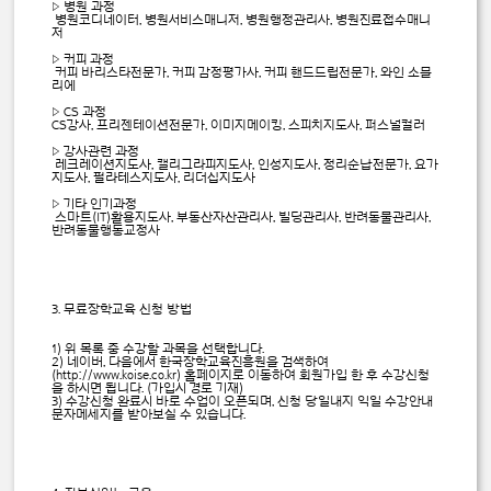
▷ 병원 과정
병원코디네이터, 병원서비스매니저, 병원행정관리사, 병원진료접수매니
저
▷ 커피 과정
커피 바리스타전문가, 커피 감정평가사, 커피 핸드드립전문가, 와인 소믈
리에
▷ CS 과정
CS강사, 프리젠테이션전문가, 이미지메이킹, 스피치지도사, 퍼스널컬러
▷ 강사관련 과정
레크레이션지도사, 캘리그라피지도사, 인성지도사, 정리순납전문가, 요가
지도사, 필라테스지도사, 리더십지도사
▷ 기타 인기과정
스마트(IT)활용지도사, 부동산자산관리사, 빌딩관리사, 반려동물관리사,
반려동물행동교정사
3. 무료장학교육 신청 방법
1) 위 목록 중 수강할 과목을 선택합니다.
2) 네이버, 다음에서 한국장학교육진흥원을 검색하여
(http://www.koise.co.kr) 홈페이지로 이동하여 회원가입 한 후 수강신청
을 하시면 됩니다. (가입시 경로 기재)
3) 수강신청 완료시 바로 수업이 오픈되며, 신청 당일내지 익일 수강안내
문자메세지를 받아보실 수 있습니다.