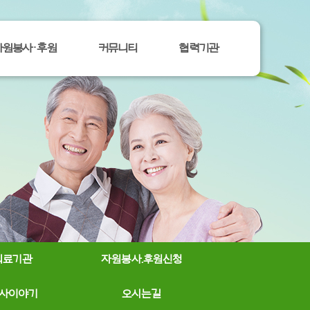
자원봉사ㆍ후원
커뮤니티
협력기관
의료기관
자원봉사.후원신청
사이야기
오시는길